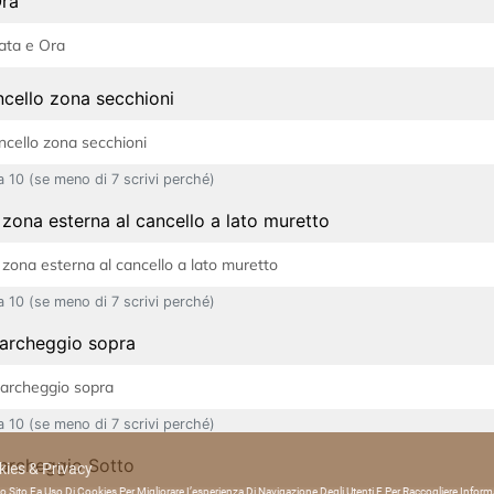
Ora
ncello zona secchioni
a 10 (se meno di 7 scrivi perché)
zona esterna al cancello a lato muretto
a 10 (se meno di 7 scrivi perché)
parcheggio sopra
a 10 (se meno di 7 scrivi perché)
Parcheggio Sotto
ies & Privacy
 Sito Fa Uso Di Cookies Per Migliorare L’esperienza Di Navigazione Degli Utenti E Per Raccogliere Inform