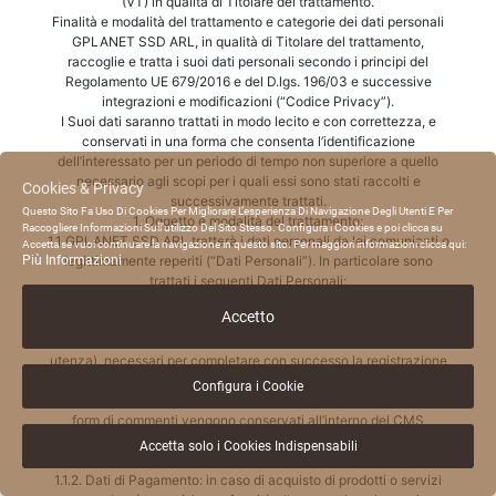
(VT) in qualità di Titolare del trattamento.
Finalità e modalità del trattamento e categorie dei dati personali
GPLANET SSD ARL, in qualità di Titolare del trattamento,
raccoglie e tratta i suoi dati personali secondo i principi del
Regolamento UE 679/2016 e del D.lgs. 196/03 e successive
integrazioni e modificazioni (“Codice Privacy”).
I Suoi dati saranno trattati in modo lecito e con correttezza, e
conservati in una forma che consenta l’identificazione
dell’interessato per un periodo di tempo non superiore a quello
necessario agli scopi per i quali essi sono stati raccolti e
Cookies & Privacy
successivamente trattati.
Questo Sito Fa Uso Di Cookies Per Migliorare L’esperienza Di Navigazione Degli Utenti E Per
1. Oggetto e modalità del trattamento:
Raccogliere Informazioni Sull’utilizzo Del Sito Stesso. Configura i Cookies e poi clicca su
1.1 GPLANET SSD ARL tratterà i dati personali da lei comunicati o
Accetta se vuoi continuare la navigazione in questo sito. Per maggiori informazioni clicca qui:
Più Informazioni
legittimamente reperiti (“Dati Personali”). In particolare sono
trattati i seguenti Dati Personali:
1.1.1 Dati dell’area riservata: al momento della creazione un
Accetto
account le sarà richiesto di fornire alcuni Dati Personali, (ad es.
nome, cognome, indirizzo email, numero di cellulare e codice
utenza), necessari per completare con successo la registrazione
e per la fruizione dei relativi servizi.
Configura i Cookie
I dati inseriti in fase di creazione dell’account e i dati inseriti nei
form di commenti vengono conservati all’interno del CMS
WordPress, e possono essere modificati o eliminati in autonomia
Accetta solo i Cookies Indispensabili
tramite lo stesso sistema.
1.1.2. Dati di Pagamento: in caso di acquisto di prodotti o servizi